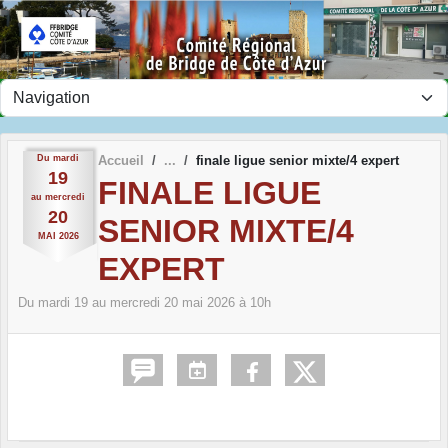
Panneau de gestion des cookies
Du
mardi
Accueil
finale ligue senior mixte/4 expert
19
FINALE LIGUE
au
mercredi
20
SENIOR MIXTE/4
MAI
2026
EXPERT
Du
mardi
19
au
mercredi
20
mai
2026
à 10h