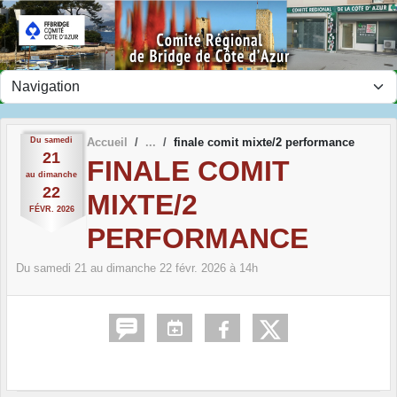
Panneau de gestion des cookies
Du
samedi
Accueil
finale comit mixte/2 performance
21
FINALE COMIT
au
dimanche
22
MIXTE/2
FÉVR.
2026
PERFORMANCE
Du
samedi
21
au
dimanche
22
févr.
2026
à 14h