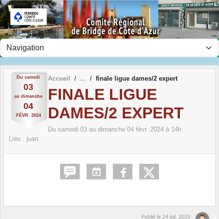
Panneau de gestion des cookies
Du
samedi
Accueil
finale ligue dames/2 expert
03
FINALE LIGUE
au
dimanche
04
DAMES/2 EXPERT
FÉVR.
2024
Du
samedi
03
au
dimanche
04
févr.
2024
à 14h
Lieu :
juan
Publié le
24 juil. 2023