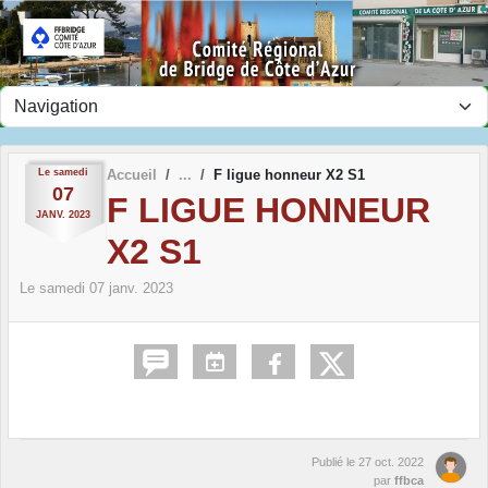
Panneau de gestion des cookies
Le
samedi
Accueil
F ligue honneur X2 S1
07
F LIGUE HONNEUR
JANV.
2023
X2 S1
Le
samedi
07
janv.
2023
Publié le
27 oct. 2022
par
ffbca