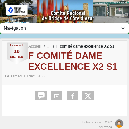
Panneau de gestion des cookies
Le
samedi
Accueil
F comité dame excellence X2 S1
10
F COMITÉ DAME
DÉC.
2022
EXCELLENCE X2 S1
Le
samedi
10
déc.
2022
Publié le
27 oct. 2022
par
ffbca