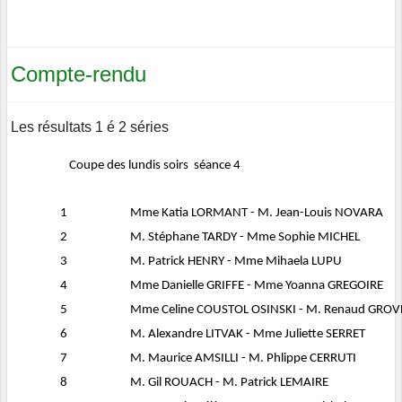
Compte-rendu
Les résultats 1 é 2 séries
Coupe des lundis soirs séance 4
1
Mme Katia LORMANT - M. Jean-Louis NOVARA
2
M. Stéphane TARDY - Mme Sophie MICHEL
3
M. Patrick HENRY - Mme Mihaela LUPU
4
Mme Danielle GRIFFE - Mme Yoanna GREGOIRE
5
Mme Celine COUSTOL OSINSKI - M. Renaud GROV
6
M. Alexandre LITVAK - Mme Juliette SERRET
7
M. Maurice AMSILLI - M. Phlippe CERRUTI
8
M. Gil ROUACH - M. Patrick LEMAIRE