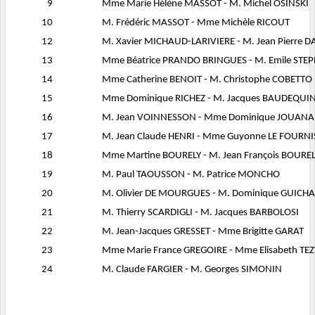
9
Mme Marie Hélène MASSOT - M. Michel OSINSKI
10
M. Frédéric MASSOT - Mme Michèle RICOUT
12
M. Xavier MICHAUD-LARIVIERE - M. Jean Pierre
13
Mme Béatrice PRANDO BRINGUES - M. Emile STEP
14
Mme Catherine BENOIT - M. Christophe COBETTO
15
Mme Dominique RICHEZ - M. Jacques BAUDEQUI
16
M. Jean VOINNESSON - Mme Dominique JOUAN
17
M. Jean Claude HENRI - Mme Guyonne LE FOURNI
18
Mme Martine BOURELY - M. Jean François BOURE
19
M. Paul TAOUSSON - M. Patrice MONCHO
20
M. Olivier DE MOURGUES - M. Dominique GUICH
21
M. Thierry SCARDIGLI - M. Jacques BARBOLOSI
22
M. Jean-Jacques GRESSET - Mme Brigitte GARAT
23
Mme Marie France GREGOIRE - Mme Elisabeth TE
24
M. Claude FARGIER - M. Georges SIMONIN