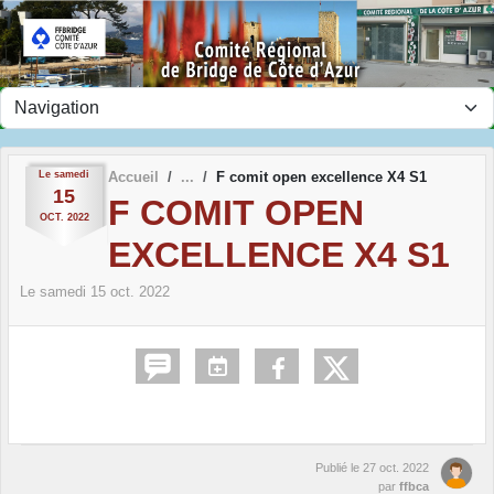
Panneau de gestion des cookies
Le
samedi
Accueil
F comit open excellence X4 S1
15
F COMIT OPEN
OCT.
2022
EXCELLENCE X4 S1
Le
samedi
15
oct.
2022
Publié le
27 oct. 2022
par
ffbca