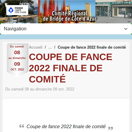
Panneau de gestion des cookies
Du
samedi
Accueil
Coupe de fance 2022 finale de comité
08
COUPE DE FANCE
au
dimanche
09
2022 FINALE DE
OCT.
2022
COMITÉ
Du
samedi
08
au
dimanche
09
oct.
2022
Coupe de fance 2022 finale de comité