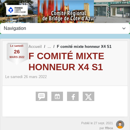
Panneau de gestion des cookies
Le
samedi
Accueil
F comité mixte honneur X4 S1
26
F COMITÉ MIXTE
MARS
2022
HONNEUR X4 S1
Le
samedi
26
mars
2022
Publié le
27 sept. 2021
par
ffbca