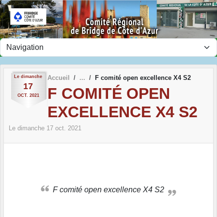
Panneau de gestion des cookies
Le
dimanche
Accueil
F comité open excellence X4 S2
17
F COMITÉ OPEN
OCT.
2021
EXCELLENCE X4 S2
Le
dimanche
17
oct.
2021
F comité open excellence X4 S2