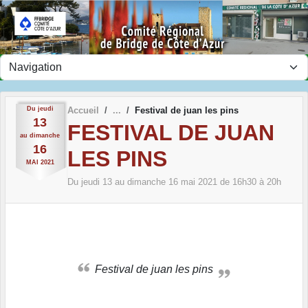
Panneau de gestion des cookies
Du
jeudi
Accueil
Festival de juan les pins
13
FESTIVAL DE JUAN
au
dimanche
16
LES PINS
MAI
2021
Du
jeudi
13
au
dimanche
16
mai
2021
de 16h30 à 20h
Festival de juan les pins