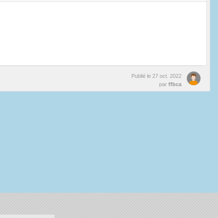
Publié le
27 oct. 2022
par
ffbca