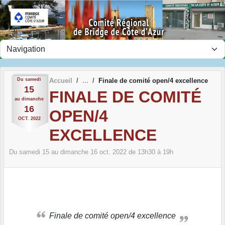
Panneau de gestion des cookies
Du
samedi
Accueil
Finale de comité open/4 excellence
15
FINALE DE COMITÉ
au
dimanche
16
OPEN/4
OCT.
2022
EXCELLENCE
Du
samedi
15
au
dimanche
16
oct.
2022
de 13h30 à 19h
Finale de comité open/4 excellence