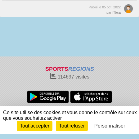
Publié le
05 oct. 2022
par
ffbca
SPORTS
REGIONS
114697
visites
Charte cookies
Gestion des cookies
Ce site utilise des cookies et vous donne le contrôle sur ceux
que vous souhaitez activer
Informations légales
Signaler un contenu inapproprié
Tout accepter
Tout refuser
Personnaliser
Envie de participer ?
Connexion