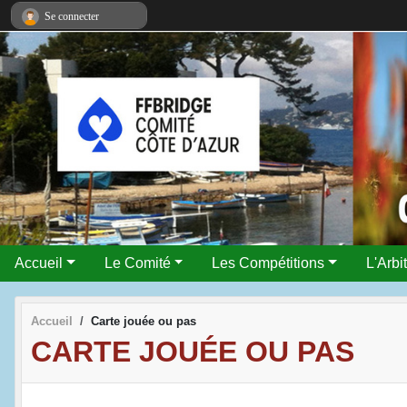
Panneau de gestion des cookies
Se connecter
Accueil
Le Comité
Les Compétitions
L'Arbi
Accueil
Carte jouée ou pas
CARTE JOUÉE OU PAS